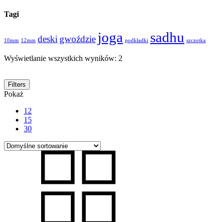
Tagi
joga
sadhu
deski
gwoździe
10mm
12mm
podkładki
szczotka
Wyświetlanie wszystkich wyników: 2
Filters
Pokaż
12
15
30